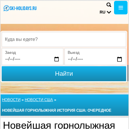
RU
Куда вы едете?
Заезд
Выезд
Найти
НОВОСТИ
»
НОВОСТИ США
»
НОВЕЙШАЯ ГОРНОЛЫЖНАЯ ИСТОРИЯ США: ОЧЕРЕДНОЕ
КУРОРТНОЕ ПОГЛОЩЕНИЕ
Новейшая горнолыжная