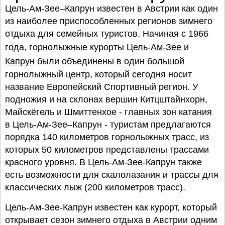
Цель-Ам-Зее–Капрун известен в Австрии как один
из наиболее приспособленных регионов зимнего
отдыха для семейных туристов. Начиная с 1966
года, горнолыжные курорты
Цель-Ам-Зее
и
Капрун
были объединены в один большой
горнолыжный центр, который сегодня носит
название Европейский Спортивный регион. У
подножия и на склонах вершин Китцштайнхорн,
Майскёгель и Шмиттенхое - главных зон катания
в Цель-Ам-Зее–Капрун - туристам предлагаются
порядка 140 километров горнолыжных трасс, из
которых 50 километров представлены трассами
красного уровня. В Цель-Ам-Зее-Капрун также
есть возможности для скалолазания и трассы для
классических лыж (200 километров трасс).
Цель-Ам-Зее-Капрун известен как курорт, который
открывает сезон зимнего отдыха в Австрии одним