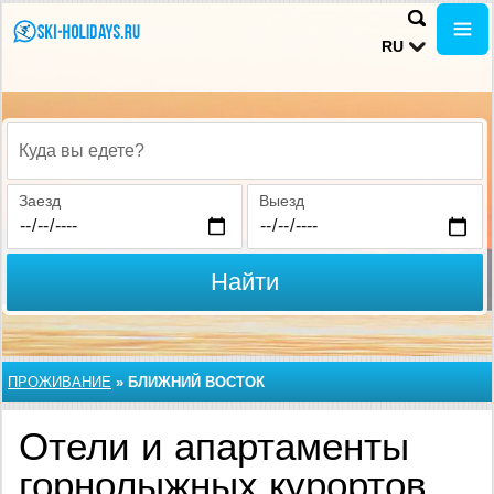
RU
Куда вы едете?
Заезд
Выезд
Найти
ПРОЖИВАНИЕ
»
БЛИЖНИЙ ВОСТОК
Отели и апартаменты
горнолыжных курортов