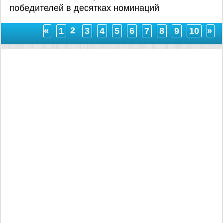
победителей в десятках номинаций
2
«
1
3
4
5
6
7
8
9
10
»